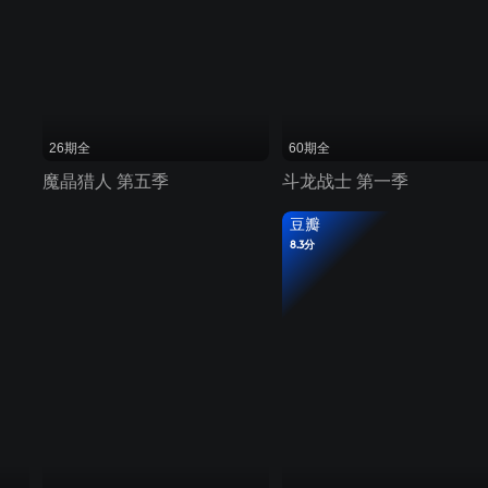
26期全
60期全
魔晶猎人 第五季
斗龙战士 第一季
豆瓣
8.3分