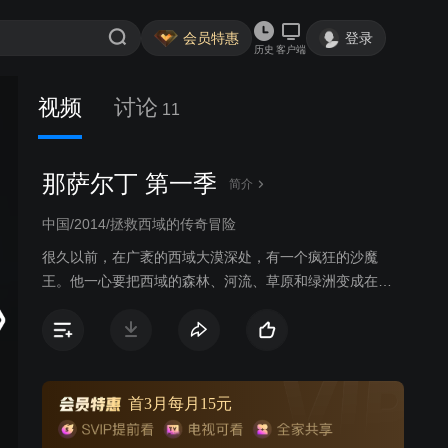
会员特惠
登录
历史
客户端
视频
讨论
11
那萨尔丁 第一季
简介
中国/2014/拯救西域的传奇冒险
很久以前，在广袤的西域大漠深处，有一个疯狂的沙魔
王。他一心要把西域的森林、河流、草原和绿洲变成在他
统治下的荒芜沙漠。为了挽救老百姓赖以生存的土地不被
沙化，西域少年那萨尔丁和他的小伙伴乌拉、央塔克和奥
巴驴等在智者托克拉克指引下，决心去昆仑山寻找传说中
的胡杨树王种子，以遏制黄沙的蔓延。那萨尔丁和小伙伴
们经历千辛万苦，用他们的智慧和勇敢战胜了重重困难，
首3月每月15元
最终降伏沙魔王，拯救了西域。