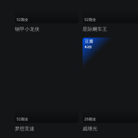
52期全
52期全
钢甲小龙侠
星际飈车王
豆瓣
8.2分
52期全
26期全
梦想竞速
戚继光