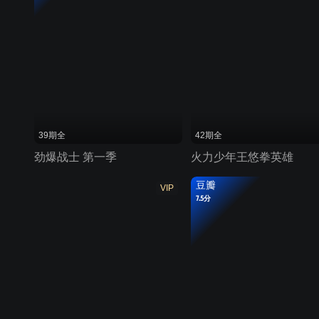
39期全
42期全
劲爆战士 第一季
火力少年王悠拳英雄
豆瓣
VIP
7.5分