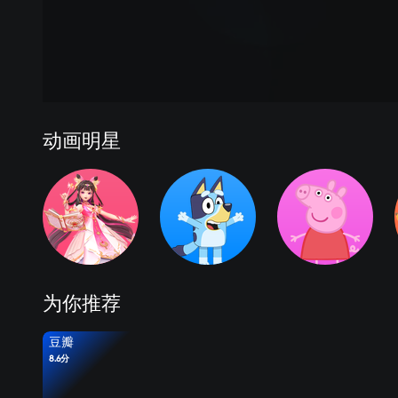
动画明星
为你推荐
豆瓣
8.6分