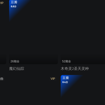
豆瓣
VIP
8.8分
26期全
52期全
魔幻仙踪
木奇灵2圣天灵种
豆瓣
预告
VIP
8.4分