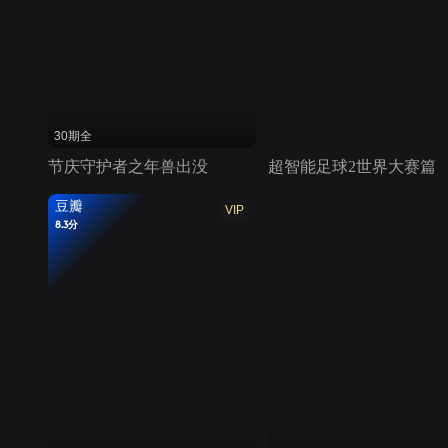
30期全
节庆守护者之年兽出没
超智能足球2世界大赛篇
豆瓣
VIP
8.3分