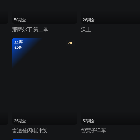
50期全
26期全
那萨尔丁 第二季
沃土
豆瓣
VIP
8.0分
26期全
52期全
雷速登闪电冲线
智慧子弹车