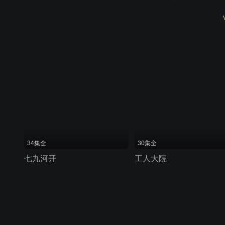
34集全
30集全
七九河开
工人大院