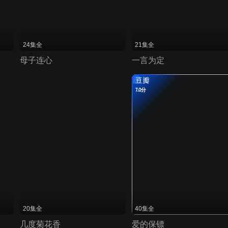
24集全
21集全
母子连心
一言为定
豆瓣
7.0分
20集全
40集全
几度菊花香
爱的保镖