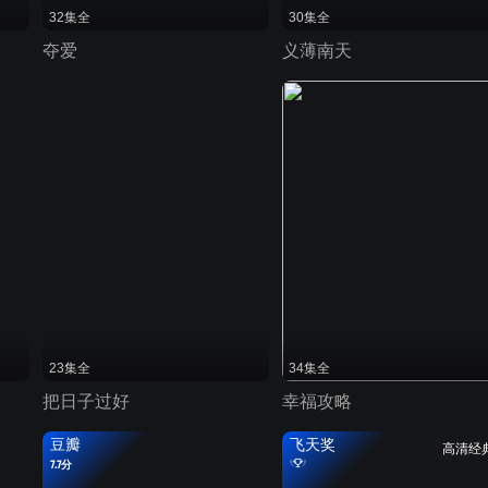
32集全
30集全
夺爱
义薄南天
23集全
34集全
把日子过好
幸福攻略
豆瓣
飞天奖
高清经
7.7分