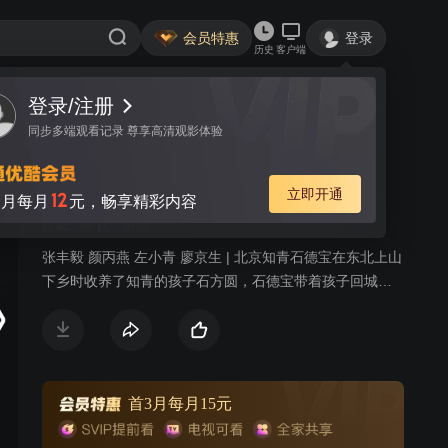
会员特惠
登录
历史
客户端
登录/注册
视频
讨论
174
同步多端观看记录 尊享高清观影体验
岁月如金
简介
立即开通
12
月每月
元，畅享精彩内容
家庭
年代
情感
张丰毅 颜丙燕 左小青 廖京生 | 北京知青石德宝在东北上山
下乡时收养了知青的孩子石方圆，石德宝带着孩子回城
后，一切重新开始。从一名北京城的公共汽车司机到售票
员、到饭店服务员，后来又利用自己祖传的木工特长开始
了走街串巷修补家具的行当，石德宝的才能与人品被家具
厂厂长看中，将他提拔为家具厂的厂长助理。最后，在学
成归来初恋女友罗小马的帮助下，石德宝注册商标开始了
首3月每月15元
创业之路。石德宝经历了三段感情，特别是石德宝的第二