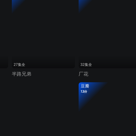
27集全
32集全
半路兄弟
厂花
豆瓣
7.3分