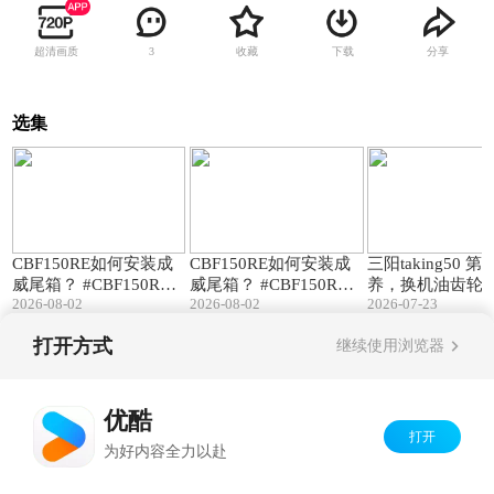
超清画质
收藏
下载
分享
3
选集
00:48
00:48
CBF150RE如何安装成
CBF150RE如何安装成
三阳taking50 
威尾箱？ #CBF150RE #
威尾箱？ #CBF150RE #
养，换机油齿轮油 
2026-08-02
2026-08-02
2026-07-23
新大洲本田 #成威铝箱
新大洲本田 #成威铝箱
ing50i #三阳机
#摩托车
#摩托车
摩托车
打开方式
继续使用浏览器
Copyright©
2026
优酷 youku.com
版权所有
京ICP备06050721号-1
优酷
打开
为好内容全力以赴