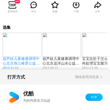
超清画质
评论
收藏
下载
分享
选集
7
05:43
12:31
葫芦娃儿童健康调理中
葫芦娃儿童健康调理中
宝宝拉肚子怎么
心北京珠江峰景公益活
心北京远洋山水公益活
何处理宝宝腹泻
2015-11-12
2015-08-31
2011-11-30
动
动
打开方式
继续使用浏览器
Copyright©
2026
优酷 youku.com
版权所有
京ICP备06050721号-1
优酷
打开
为好内容全力以赴