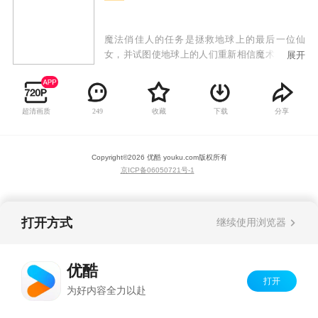
魔法俏佳人的任务是拯救地球上的最后一位仙
女，并试图使地球上的人们重新相信魔术。 对于
展开
Winx来说，这是最重要和最微妙的任务，因为首
先，他们将不得不像人类一样生活（不使用她的
咒语），然后他们将不得不找到并保存地球上最
超清画质
收藏
下载
分享
249
后的仙女Roxy。 当魔法俏佳人与她见面时，所有
人将从为了击败邪恶的仙女猎人而执行的任务，
从而释放所有地球仙子：他们的任务是，魔法俏
Copyright©
2026
优酷 youku.com
版权所有
佳人能够达到他们的新阶段：Believix 仙女！
京ICP备06050721号-1
打开方式
继续使用浏览器
优酷
打开
为好内容全力以赴