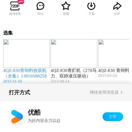
超清画质
评论
收藏
下载
分享
选集
7
41:47
14:53
4QZ-830青饲料收获机
4QZ-830青贮机（270马
4QZ-830 青饲
2015-05-24
（全集）13810588258
力、双静液压驱动）
2015-11-10
2015-08-14
打开方式
继续使用浏览器
Copyright©
2026
优酷 youku.com
版权所有
京ICP备06050721号-1
优酷
打开
为好内容全力以赴