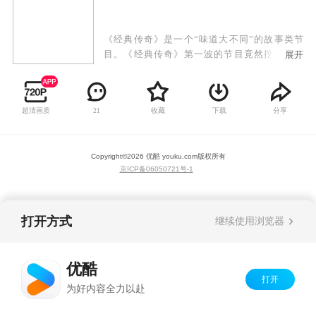
《经典传奇》是一个“味道大不同”的故事类节
目。《经典传奇》第一波的节目竟然挖出《暗
展开
算》中著名演员柳云龙所饰演特工“钱之江”，就
是周恩来在建国后多次公开“感激”的钱壮飞；以
及《潜伏》中涉及的李克农是世界闻名的中共“特
超清画质
收藏
下载
分享
21
工王”，故事非常重磅，而且这些真实的故事对比
那些大投资、大制作的电视剧，竟然毫不逊色。
Copyright©
2026
优酷 youku.com
版权所有
京ICP备06050721号-1
打开方式
继续使用浏览器
优酷
打开
为好内容全力以赴