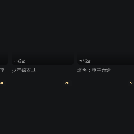
28话全
50话全
一季
少年锦衣卫
北烬：重掌命途
VIP
VIP
VI