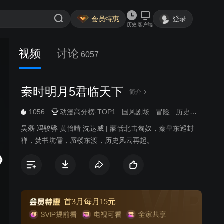
会员特惠
登录
历史
客户端
视频
讨论
6057
秦时明月5君临天下
简介
1056
动漫高分榜·TOP1
国风剧场
冒险
历史
剧情
吴磊 冯骏骅 黄怡晴 沈达威 | 蒙恬北击匈奴，秦皇东巡封
禅，焚书坑儒，蜃楼东渡，历史风云再起。
首3月每月15元