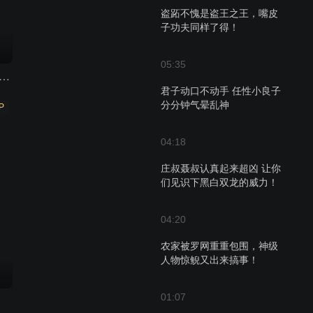
盗跖不愧是盗王之王，嘴皮
子功夫同样了得！
05:35
御兽：开局觉醒SSS级天赋
君子动口不动手 任性小良子
分分钟气晕乱神
P
04:18
庄叔聂叔认真起来超凶 让你
们见识下黑白双龙的威力！
04:20
农家被罗网重重包围，神级
人物惊鲵又出来搞事！
01:07