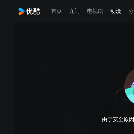
首页
九门
电视剧
动漫
分
由于安全原