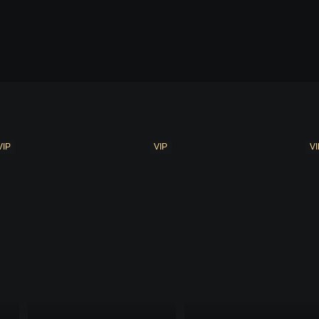
VIP
VIP
VI