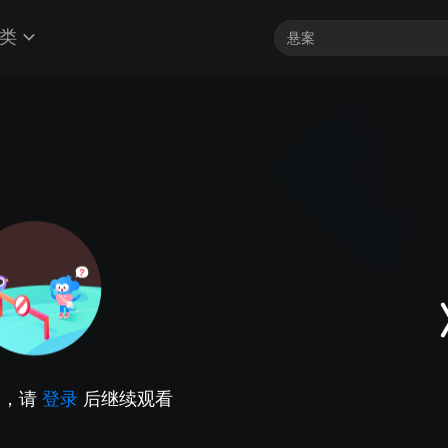
类
因，请
登录
后继续观看