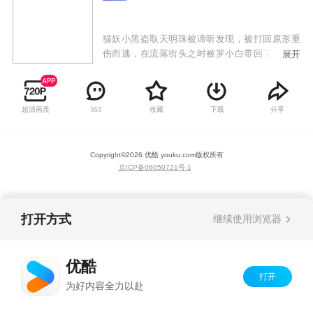
猫妖小黑盗取天明珠被谛听发现，被打回原形重
伤而逃，在流落街头之时被罗小白带回了家，起
展开
名罗小黑。有一天小黑突然变成了人形，告诉小
白自己要暂时离开去完成师父交给自己的任务。
却在离开之后因为师傅交给自己的任务又回到了
超清画质
收藏
下载
分享
953
小白身边，等待着他们的会是什么呢？
Copyright©
2026
优酷 youku.com
版权所有
京ICP备06050721号-1
打开方式
继续使用浏览器
优酷
打开
为好内容全力以赴