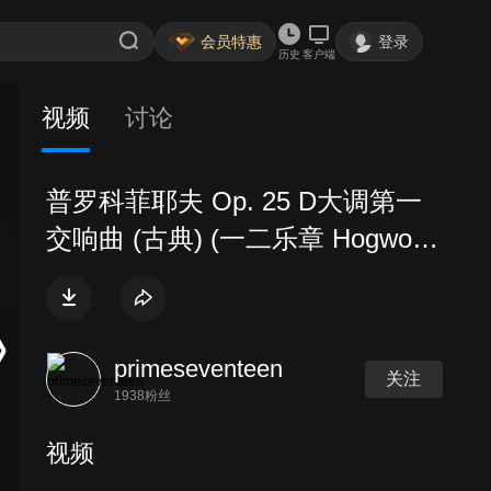
会员特惠
登录
历史
客户端
视频
讨论
普罗科菲耶夫 Op. 25 D大调第一
交响曲 (古典) (一二乐章 Hogwood
NHK)
primeseventeen
关注
1938粉丝
视频