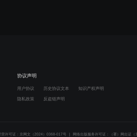
协议声明
用户协议
历史协议文本
知识产权声明
隐私政策
反盗链声明
营许可证：京网文（2024）0368-017号
网络出版服务许可证：（署）网出证（京