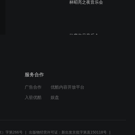
林昭亮之夜音乐会
拉摩作品音乐会
柯萨科夫 俄罗斯复活节序曲
服务合作
(杰基耶夫 马林斯基交响乐
团)
广告合作
优酷内容开放平台
入驻优酷
娱盘
瓦格纳 指环组曲 马泽尔指
挥柏林爱乐乐团
）字第266号
出版物经营许可证：新出发京批字第直150118号