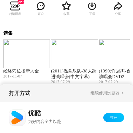
超清画质
评论
收藏
下载
分享
选集
30:50
180:30
经络穴位按摩大全
(2011)温拿乐队-38大跃
(1990)许冠杰-
2017-11-07
进演唱会(中文字幕)
演唱会DVD2
2017-07-29
2017-07-29
打开方式
继续使用浏览器
Copyright©
2026
优酷 youku.com
版权所有
京ICP备06050721号-1
优酷
打开
为好内容全力以赴