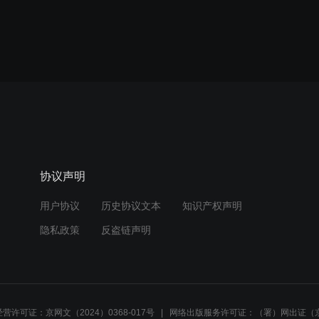
协议声明
用户协议
历史协议文本
知识产权声明
隐私政策
反盗链声明
营许可证：京网文（2024）0368-017号
网络出版服务许可证：（署）网出证（京