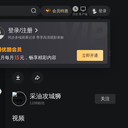
会员特惠
登录
历史
客户端
登录/注册
视频
讨论
同步多端观看记录 尊享高清观影体验
围棋-定式在实战中的应用(88)-段
立即开通
15
月每月
元，畅享精彩内容
嵘讲解
采油攻城狮
关注
1108粉丝
视频