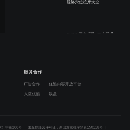
经络穴位按摩大全
(2011)温拿乐队-38大跃进
演唱会(中文字幕)
(1990)许冠杰-香港情怀演唱
服务合作
会DVD2
广告合作
优酷内容开放平台
入驻优酷
娱盘
(1990)许冠杰-香港情怀演唱
会DVD1
）字第266号
出版物经营许可证：新出发京批字第直150118号