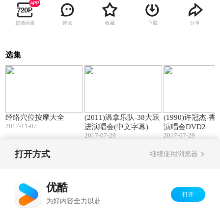
超清画质
评论
收藏
下载
分享
选集
30:50
180:30
经络穴位按摩大全
(2011)温拿乐队-38大跃
(1990)许冠杰-
2017-11-07
进演唱会(中文字幕)
演唱会DVD2
2017-07-29
2017-07-29
打开方式
继续使用浏览器
Copyright©
2026
优酷 youku.com
版权所有
京ICP备06050721号-1
优酷
打开
为好内容全力以赴