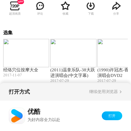
超清画质
评论
收藏
下载
分享
选集
30:50
180:30
经络穴位按摩大全
(2011)温拿乐队-38大跃
(1990)许冠杰-
2017-11-07
进演唱会(中文字幕)
演唱会DVD2
2017-07-29
2017-07-29
打开方式
继续使用浏览器
Copyright©
2026
优酷 youku.com
版权所有
京ICP备06050721号-1
优酷
打开
为好内容全力以赴