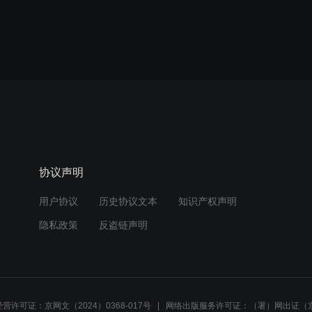
协议声明
用户协议
历史协议文本
知识产权声明
隐私政策
反盗链声明
营许可证：京网文（2024）0368-017号
网络出版服务许可证：（署）网出证（京