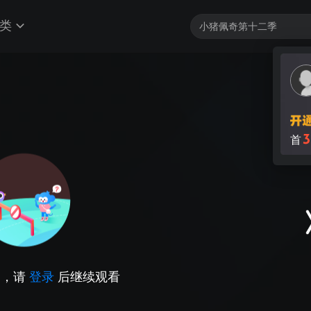
类
3
首
因，请
登录
后继续观看