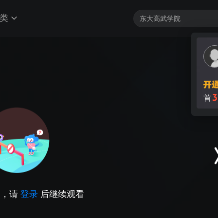
类
3
首
因，请
登录
后继续观看