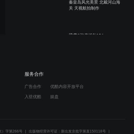
秦皇岛风光美景 北戴河山海
关 天视航拍制作
梁雪&张伟婚礼MV
秦皇岛婚礼航拍 庆典航拍
服务合作
15903365566天视航拍公司
广告合作
优酷内容开放平台
入驻优酷
娱盘
秦皇岛天视航拍公司 宣传片
创意拍摄制作
）字第266号
出版物经营许可证：新出发京批字第直150118号