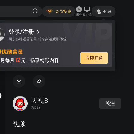
会员特惠
登录
历史
客户端
登录/注册
视频
讨论
同步多端观看记录 尊享高清观影体验
秦皇岛天视航拍公司 宣传片创意
立即开通
12
月每月
元，畅享精彩内容
拍摄制作
天视8
关注
2粉丝
视频