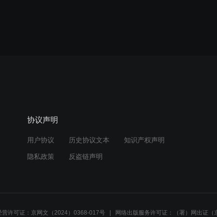
协议声明
用户协议
历史协议文本
知识产权声明
隐私政策
反盗链声明
营许可证：京网文（2024）0368-017号
网络出版服务许可证：（署）网出证（京