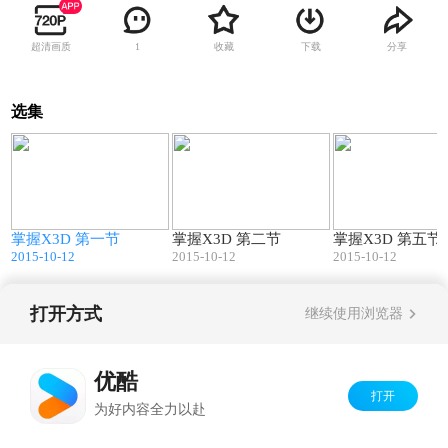
超清画质
收藏
下载
分享
1
选集
7
29:22
26:51
掌握X3D 第一节
掌握X3D 第二节
掌握X3D 第五节
2015-10-12
2015-10-12
2015-10-12
打开方式
继续使用浏览器
Copyright©
2026
优酷 youku.com
版权所有
京ICP备06050721号-1
优酷
打开
为好内容全力以赴