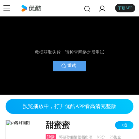
下载APP
数据获取失败，请检查网络之后重试
重试
预览播放中，打开优酷APP看高清完整版
甜蜜蜜
+追
.
.
独播
邓超孙俪情侣档出演
8.9分
26集全