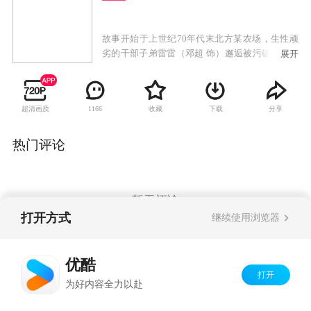
故事开始于上世纪70年代末北方某农场，生性顽
劣的干部子弟雷雷（邓超 饰）邂逅被污破鞋的美
展开
丽女知青叶青儿（孙俪 饰），两人不打不成交，
开始一段两小无猜的纯洁友谊，由此暗生情愫，
对邓丽君《甜蜜蜜》的共同喜爱使两人青涩的爱
超清画质
收藏
下载
分享
1166
情开始萌动。
热门评论
暂无评论
打开方式
继续使用浏览器
Copyright©
2026
优酷 youku.com
版权所有
优酷
京ICP备06050721号-1
打开
为好内容全力以赴