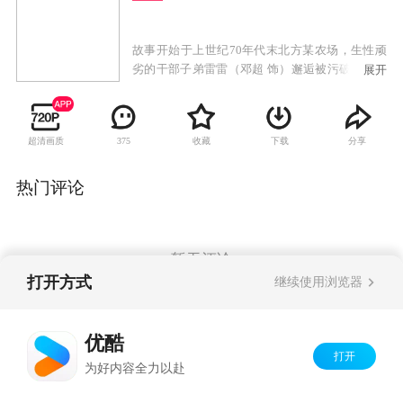
故事开始于上世纪70年代末北方某农场，生性顽
劣的干部子弟雷雷（邓超 饰）邂逅被污破鞋的美
展开
丽女知青叶青儿（孙俪 饰），两人不打不成交，
开始一段两小无猜的纯洁友谊，由此暗生情愫，
对邓丽君《甜蜜蜜》的共同喜爱使两人青涩的爱
超清画质
收藏
下载
分享
375
情开始萌动。
热门评论
暂无评论
打开方式
继续使用浏览器
Copyright©
2026
优酷 youku.com
版权所有
优酷
京ICP备06050721号-1
打开
为好内容全力以赴