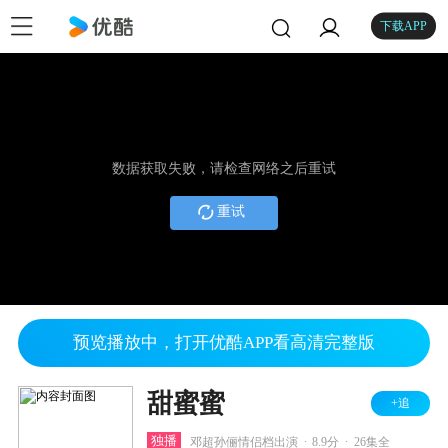
下载APP
数据获取失败，请检查网络之后重试
重试
预览播放中，打开优酷APP看高清完整版
甜蜜蜜
+追
.
.
独播
邓超孙俪情侣档出演
8.9分
26集全