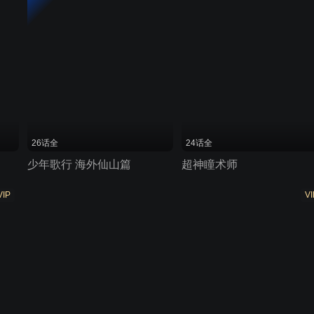
26话全
24话全
少年歌行 海外仙山篇
超神瞳术师
VIP
VI