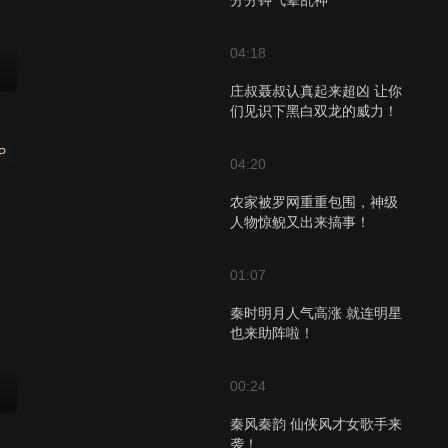
分分钟气晕乱神
04:18
庄叔聂叔认真起来超凶 让你
们见识下黑白双龙的威力！
P
04:20
农家被罗网重重包围，神级
人物惊鲵又出来搞事！
01:07
秦时明月人气高涨 就连明星
也来助阵啦！
00:24
秦风秦韵 仙侠风才女歌手来
袭！