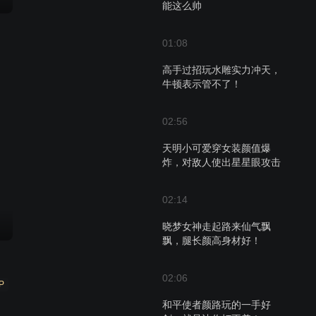
能这么帅
01:08
高手过招玩水雕实力冲天，
牛顿表示管不了！
02:56
天明小可爱穿女装颜值爆
炸，对敌人使出星星眼攻击
02:14
晓梦女神走起路来仙气飘
飘，腿长颜高身材好！
02:06
P
和平使者颜路玩的一手好