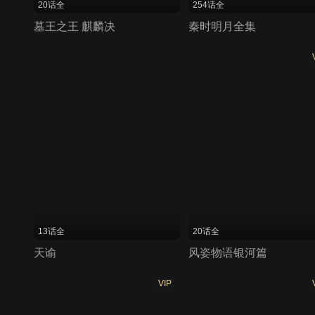
20话全
254话全
墓王之王 麒麟决
秦时明月全集
13话全
20话全
天谕
风姿物语银河篇
VIP