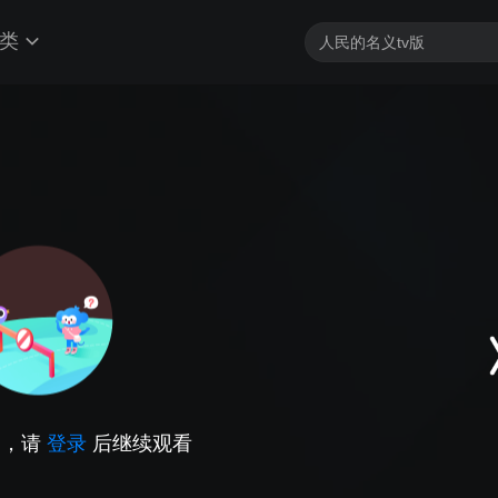
类
因，请
登录
后继续观看