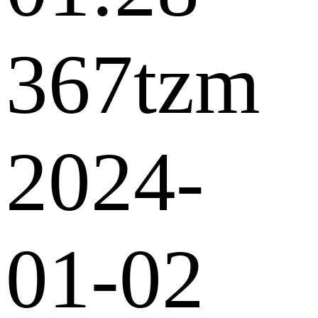
367tzm
2024-
01-02