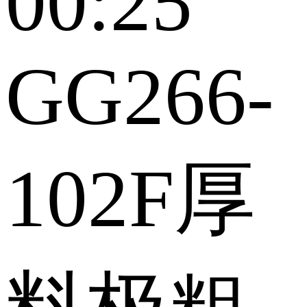
00:25
GG266-
102F厚