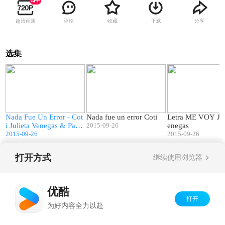
超清画质
评论
收藏
下载
分享
选集
2
03:40
03:48
n
Nada Fue Un Error - Cot
Nada fue un error Coti
Letra ME VOY Julieta V
i Julieta Venegas & Pauli
2015-09-26
enegas
na Rubio Letra
2015-09-26
2015-09-26
打开方式
继续使用浏览器
Copyright©
2026
优酷 youku.com
版权所有
京ICP备06050721号-1
优酷
打开
为好内容全力以赴