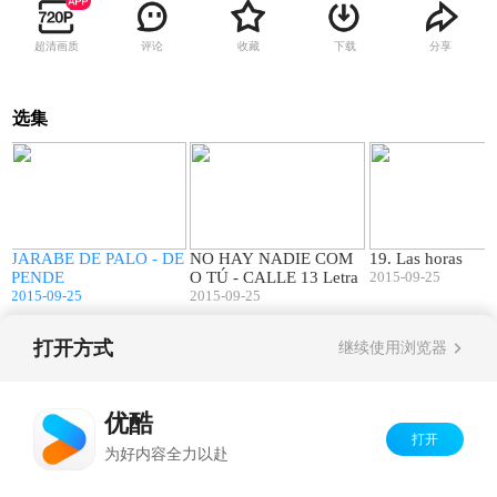
超清画质
评论
收藏
下载
分享
选集
6
04:34
04:53
JARABE DE PALO - DE
NO HAY NADIE COM
19. Las horas
PENDE
O TÚ - CALLE 13 Letra
2015-09-25
2015-09-25
2015-09-25
打开方式
继续使用浏览器
Copyright©
2026
优酷 youku.com
版权所有
京ICP备06050721号-1
优酷
打开
为好内容全力以赴