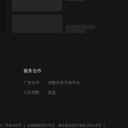
服务合作
广告合作
优酷内容开放平台
入驻优酷
娱盘
）字第266号
出版物经营许可证：新出发京批字第直150118号