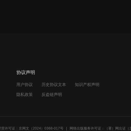
协议声明
用户协议
历史协议文本
知识产权声明
隐私政策
反盗链声明
营许可证：京网文（2024）0368-017号
网络出版服务许可证：（署）网出证（京