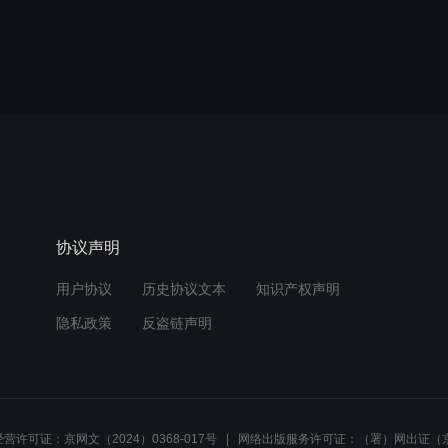
协议声明
用户协议
历史协议文本
知识产权声明
隐私政策
反盗链声明
营许可证：京网文（2024）0368-017号
网络出版服务许可证：（署）网出证（京