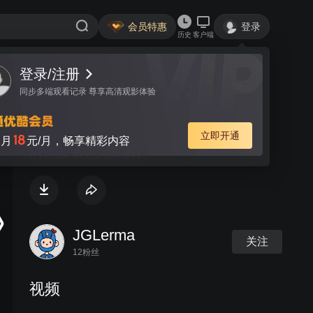
会员特惠
登录
历史
客户端
登录/注册
视频
讨论
同步多端观看记录 尊享高清观影体验
Es Español - Inicial.5 - Begoña
立即开通
18
月
元/月，畅享精彩内容
invita a Andrew
JGLerma
关注
12粉丝
视频