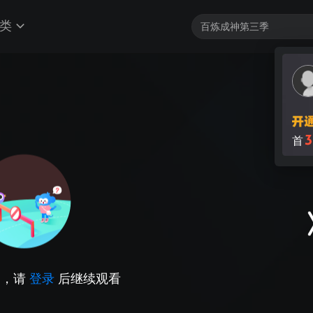
类
3
首
因，请
登录
后继续观看