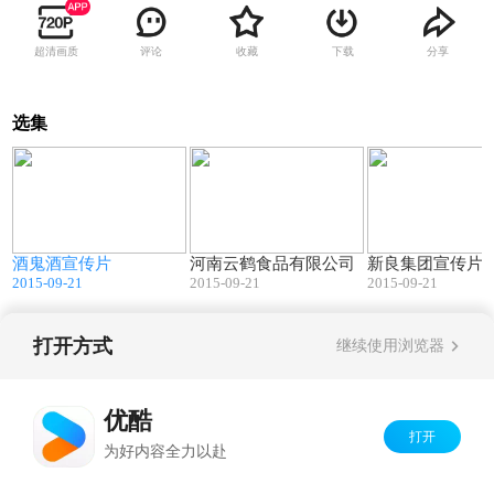
超清画质
评论
收藏
下载
分享
选集
5
20:56
00:30
酒鬼酒宣传片
河南云鹤食品有限公司
新良集团宣传片
2015-09-21
2015-09-21
2015-09-21
打开方式
继续使用浏览器
Copyright©
2026
优酷 youku.com
版权所有
京ICP备06050721号-1
优酷
打开
为好内容全力以赴