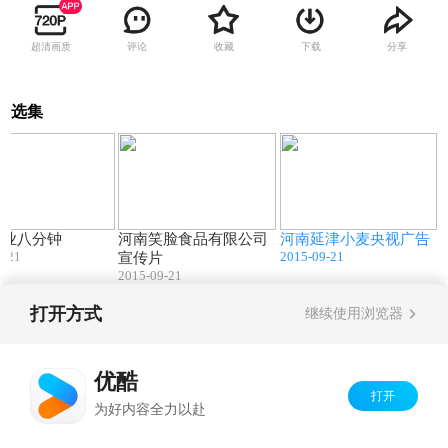
超清画质
评论
收藏
下载
分享
选集
10:19
06:49
00:05
面业八分钟
河南笑脸食品有限公司
河南延津小麦央视广告
9-21
2015-09-21
宣传片
2015-09-21
打开方式
继续使用浏览器
Copyright©
2026
优酷 youku.com
版权所有
京ICP备06050721号-1
优酷
打开
为好内容全力以赴