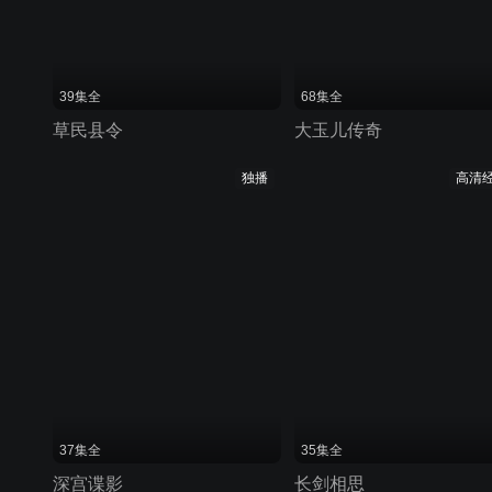
39集全
68集全
草民县令
大玉儿传奇
独播
高清
37集全
35集全
深宫谍影
长剑相思