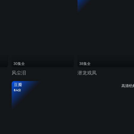
30集全
38集全
风尘泪
潜龙戏凤
豆瓣
高清经
8.4分