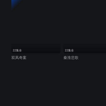
22集全
22集全
双凤奇案
秦淮悲歌