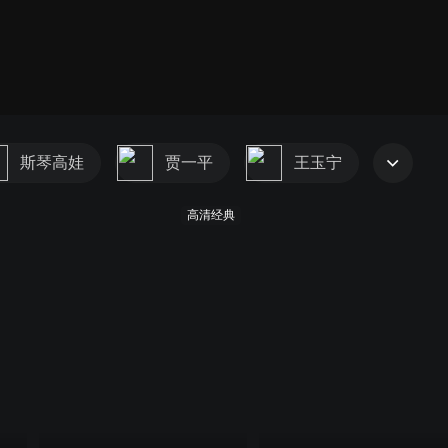
斯琴高娃
贾一平
王玉宁
高清经典