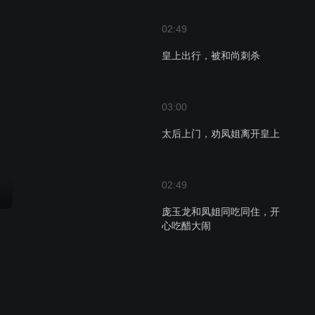
02:49
皇上出行，被和尚刺杀
03:00
太后上门，劝凤姐离开皇上
02:49
庞玉龙和凤姐同吃同住，开
心吃醋大闹
02:57
开心回凤临阁，发现玉龙受
重伤