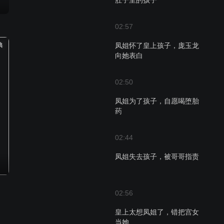
肚子里的孩子
02:57
典
凤姐怀了皇上孩子，庞玉龙
向她表白
02:50
凤姐为了孩子，自愿喝堕胎
药
02:44
凤姐失去孩子，被哥哥指责
02:56
皇上太想凤姐了，错把宫女
当她