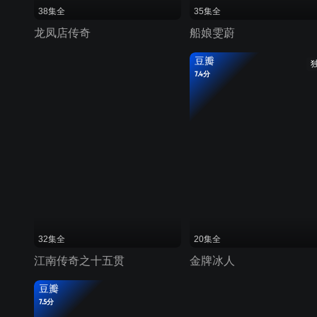
38集全
35集全
龙凤店传奇
船娘雯蔚
豆瓣
7.4分
32集全
20集全
江南传奇之十五贯
金牌冰人
豆瓣
7.5分