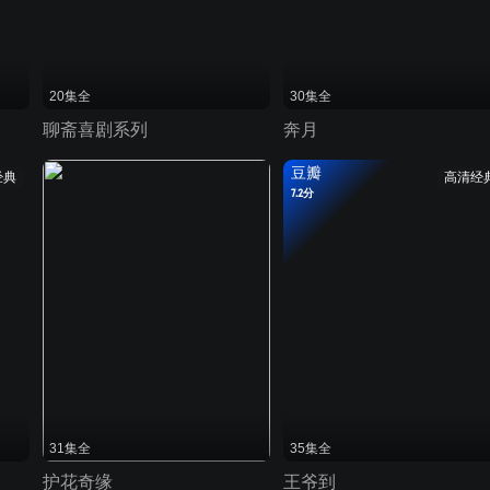
20集全
30集全
聊斋喜剧系列
奔月
豆瓣
经典
高清经
7.2分
31集全
35集全
护花奇缘
王爷到