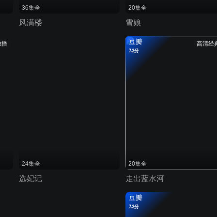
36集全
20集全
风满楼
雪娘
豆瓣
独播
高清经
7.2分
24集全
20集全
选妃记
走出蓝水河
豆瓣
7.2分