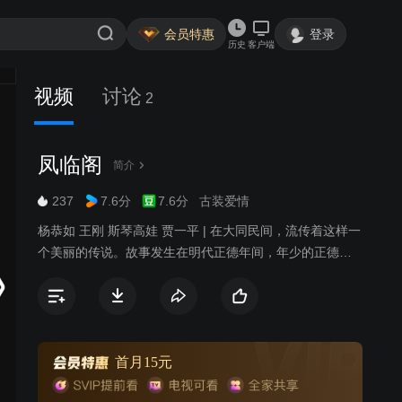
会员特惠
登录
历史
客户端
视频
讨论
2
凤临阁
简介
237
7.6分
7.6分
古装爱情
杨恭如 王刚 斯琴高娃 贾一平 | 在大同民间，流传着这样一
个美丽的传说。故事发生在明代正德年间，年少的正德皇
帝继位，由于贪玩儿，致使大太监刘谨专权，勾结胡人，
企图篡权。皇太后及一班大臣为社稷江山而忧心忡忡。正
德帝假借观赏大同民俗为名，突然带着侍从小虫儿微服来
到大同，暗地里调查刘谨内外勾结的罪证。不料，正德在
凤临阁吃饭时，无意间搅进一桩命案里，并与凤临阁老板
首月15元
娘凤姐相识……