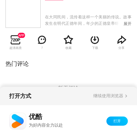
在大同民间，流传着这样一个美丽的传说。故事
发生在明代正德年间，年少的正德皇帝继位，由
展开
于贪玩儿，致使大太监刘谨专权，勾结胡人，企
图篡权。皇太后及一班大臣为社稷江山而忧心忡
忡。正德帝假借观赏大同民俗为名，突然带着侍
超清画质
收藏
下载
分享
7
从小虫儿微服来到大同，暗地里调查刘谨内外勾
结的罪证。不料，正德在凤临阁吃饭时，无意间
搅进一桩命案里，并与凤临阁老板娘凤姐相
热门评论
识……
暂无评论
打开方式
继续使用浏览器
Copyright©
2026
优酷 youku.com
版权所有
优酷
京ICP备06050721号-1
打开
为好内容全力以赴