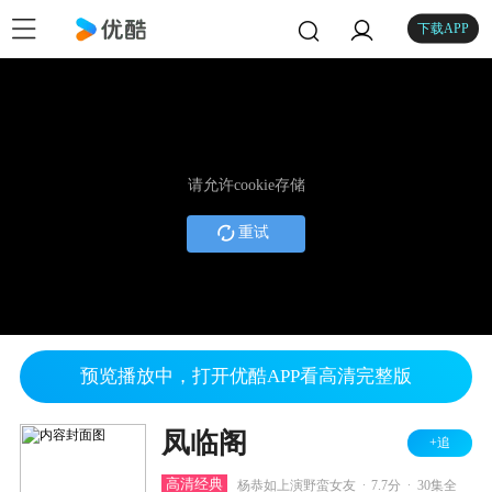
下载APP
请允许cookie存储
重试
预览播放中，打开优酷APP看高清完整版
凤临阁
+追
.
.
高清经典
杨恭如上演野蛮女友
7.7分
30集全