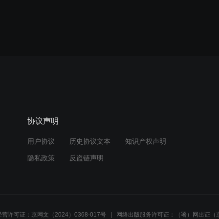
协议声明
用户协议
历史协议文本
知识产权声明
隐私政策
反盗链声明
营许可证：京网文（2024）0368-017号
网络出版服务许可证：（署）网出证（京