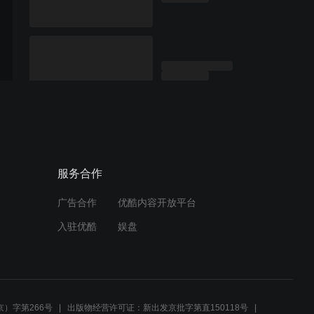
服务合作
广告合作
优酷内容开放平台
入驻优酷
娱盘
）字第266号
出版物经营许可证：新出发京批字第直150118号