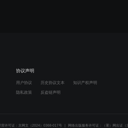
协议声明
用户协议
历史协议文本
知识产权声明
隐私政策
反盗链声明
营许可证：京网文（2024）0368-017号
网络出版服务许可证：（署）网出证（京