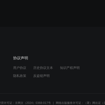
协议声明
用户协议
历史协议文本
知识产权声明
隐私政策
反盗链声明
营许可证：京网文（2024）0368-017号
网络出版服务许可证：（署）网出证（京