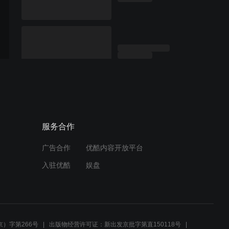
服务合作
广告合作
优酷内容开放平台
入驻优酷
娱盘
）字第266号
出版物经营许可证：新出发京批字第直150118号