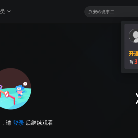
类
3
首
因，请
登录
后继续观看