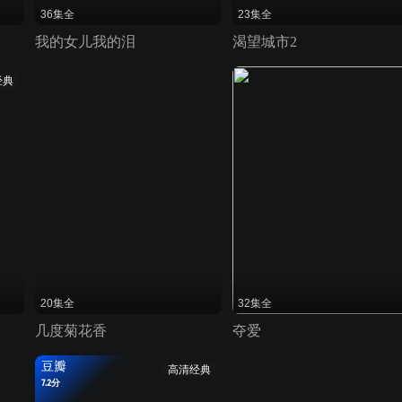
36集全
23集全
我的女儿我的泪
渴望城市2
经典
20集全
32集全
几度菊花香
夺爱
豆瓣
高清经典
7.2分