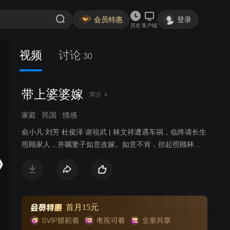
会员特惠
登录
历史
客户端
视频
讨论
30
带上婆婆嫁
简介
家庭
民国
情感
俞小凡 刘芳 杜俊泽 谢祖武 | 林文祥遭遇车祸，临终请长生
照顾家人，并嘱妻子如意改嫁。如意不肯，担起照顾林家
生意和老人的重任。她背负高利贷、被人陷害，陷入绝境
时得到同学嘉东帮助。如意找到失散父亲刘老爷秉贤，管
家詹盛隆却设置障碍阻止她回到刘家。在林母玉春极力坚
持下如意改嫁长生。盛隆勾结乔三加害如意和刘老爷，嘉
东也受到盛隆陷害身陷囹圄。然而嘉东被长生所救，为了
首月15元
怕累及长生，他毅然离去，在暗中保护所有人。盛隆坦承