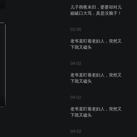
儿子彻夜未归，婆婆却对儿
媳破口大骂，真是没脑子！
02:00
老爷直盯着老妇人，突然又
下跪又磕头
04:02
老爷直盯着老妇人，突然又
下跪又磕头
04:02
老爷直盯着老妇人，突然又
下跪又磕头
04:02