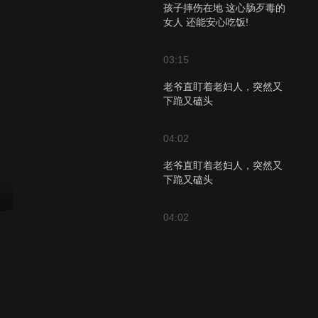
孩子摔伤在地 这心肠歹毒的
女人 还能安心吃饭!
03:15
老爷直盯着老妇人，突然又
下跪又磕头
04:02
老爷直盯着老妇人，突然又
下跪又磕头
04:02
老爷直盯着老妇人，突然又
下跪又磕头
04:02