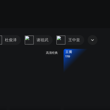
杜俊泽
谢祖武
王中皇
豆瓣
高清经典
7.7分