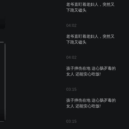
老爷直盯着老妇人，突然又
下跪又磕头
04:02
老爷直盯着老妇人，突然又
下跪又磕头
04:02
孩子摔伤在地 这心肠歹毒的
女人 还能安心吃饭!
03:15
孩子摔伤在地 这心肠歹毒的
女人 还能安心吃饭!
03:15