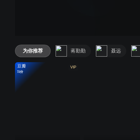
为你推荐
蒋勤勤
聂远
豆瓣
VIP
7.1分