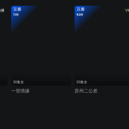
豆瓣
豆瓣
独播
VI
7.1分
8.2分
30集全
20集全
一世情缘
苏州二公差