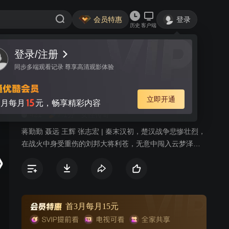
会员特惠
登录
历史
客户端
登录/注册
视频
讨论
7
同步多端观看记录 尊享高清观影体验
大汉巾帼
简介
立即开通
15
月每月
元，畅享精彩内容
421
7.1分
女性传奇
蒋勤勤 聂远 王辉 张志宏 | 秦末汉初，楚汉战争悲惨壮烈，
在战火中身受重伤的刘邦大将利苍，无意中闯入云梦泽畔
的风镇。利苍的到来，改变了这村里几个青年男女一生的
命运。少女辛追救回了伤重晕倒的利苍，被临终的老父托
付给利苍，少女一夕之间变成将军夫人；邻家小子符申追
随守护辛追，从此做了江湖侠客；妓女南施被刘邦看中，
从此沉沦于追名逐利。符申、利苍、刘邦一个个男人拜倒
首3月每月15元
在辛追的石榴裙下，南施妒火中烧，立誓有朝一日定要把