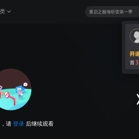
类
3
首
因，请
登录
后继续观看