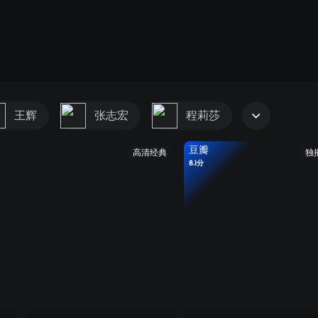
王辉
张志宏
程莉莎
豆瓣
高清经典
独
8.1分