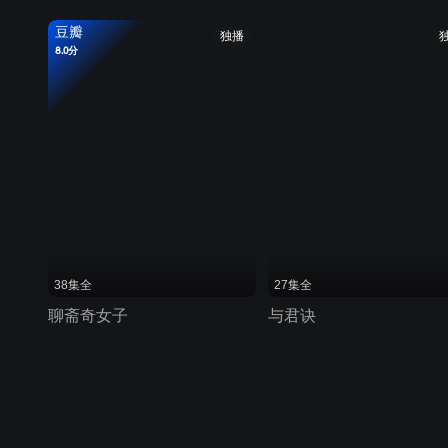
豆瓣
独播
8.0分
38集全
27集全
聊斋奇女子
与君诀