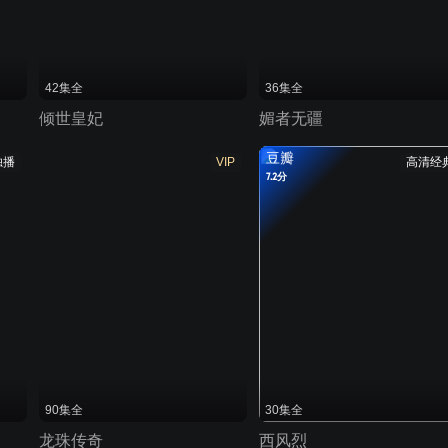
42集全
36集全
倾世皇妃
媚者无疆
豆瓣
独播
VIP
高清经
7.2分
90集全
30集全
龙珠传奇
西风烈