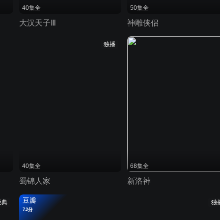
40集全
50集全
大汉天子Ⅲ
神雕侠侣
独播
40集全
68集全
蜀锦人家
新洛神
豆瓣
经典
独
7.2分