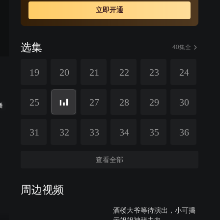
辛追踩在脚下。她凭借自己的美艳姿色，把男人当作扶
立即开通
梯，爬上长沙王夫人的位置。她将利苍毒死在战场上；她
把辛追新婚不久的儿子困死于空城之中；她挑拨符申与辛
追之间原本就负担太重的情丝，令他们在绝望中彼此伤
选集
害。阴谋并没有就此结束，南施的怨毒，宫庭的血腥，战
40集全
争的残酷，江湖的险恶，把辛追这个孤独的女人逼进血雨
19
20
21
22
23
24
腥风的噩梦。
25
27
28
29
30
播
31
32
33
34
35
36
查看全部
周边视频
酒楼大爷等待演出，小可揭