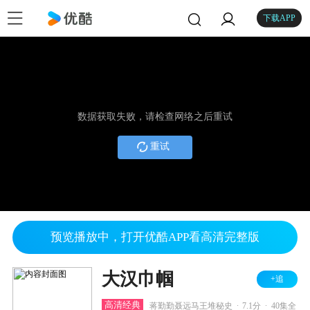
下载APP
数据获取失败，请检查网络之后重试
重试
预览播放中，打开优酷APP看高清完整版
大汉巾帼
+追
.
.
高清经典
蒋勤勤聂远马王堆秘史
7.1分
40集全