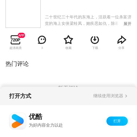
二十世纪三十年代的东海上，活跃着一位杀富济
贫的海上女侠梁桂凤，她疾恶如仇，除暴安良，
展开
深受人民的拥戴。梁桂凤派人刺杀上海滩黑社会
女老大顾四爷，但被老谋深算的顾四爷识破，发
誓要踏平梁桂凤的小岛。梁桂凤针锋相对，绑来
超清画质
收藏
下载
分享
3
了顾四爷的干女儿索菲及顾的男宠阿林，殊不知
两个人是背着顾四爷私奔出走的，顾四爷正派人
到处缉拿他们。女儿玉莲担心母亲会招惹麻烦，
热门评论
主张放走索菲与阿林，而梁桂凤的义子海龙则坚
决反对，梁桂凤和女儿玉莲展开了一场明争暗
斗。
暂无评论
打开方式
继续使用浏览器
Copyright©
2026
优酷 youku.com
版权所有
优酷
京ICP备06050721号-1
打开
为好内容全力以赴