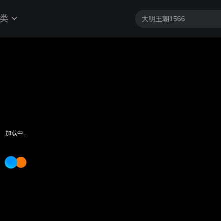
类
加载中...