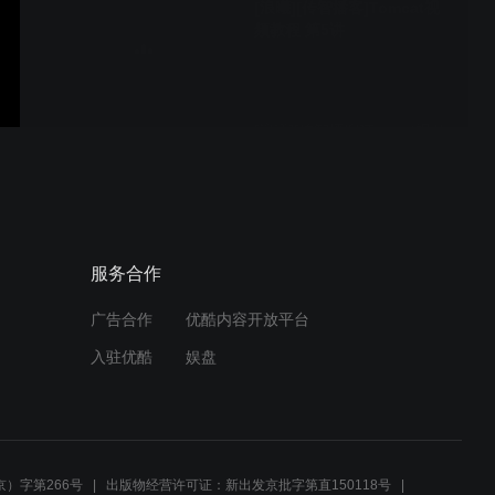
[浪曦][传智播客]Tomcat视
频教程 第5讲
[浪曦][传智播客]Tomcat视频
教程 第4讲
[浪曦][传智播客]Tomcat视频
服务合作
教程 第2讲
广告合作
优酷内容开放平台
入驻优酷
娱盘
[浪曦][传智播客]Tomcat视频
教程 第1讲
）字第266号
出版物经营许可证：新出发京批字第直150118号