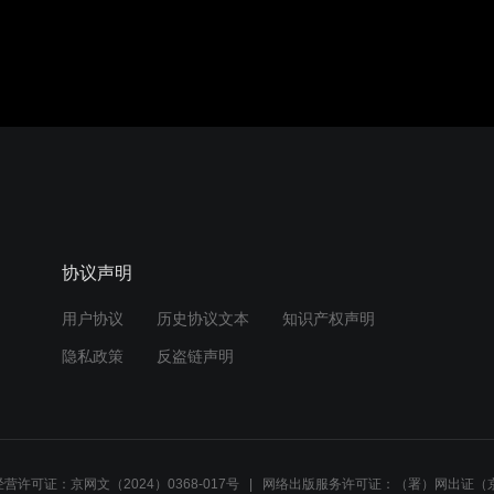
协议声明
用户协议
历史协议文本
知识产权声明
隐私政策
反盗链声明
营许可证：京网文（2024）0368-017号
网络出版服务许可证：（署）网出证（京