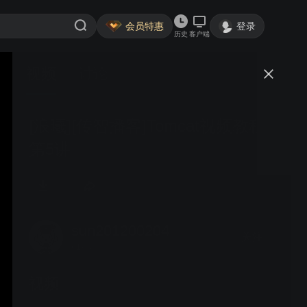
会员特惠
登录
历史
客户端
视频
讨论
[浪曦][传智播客]Tomcat视频教程
第5讲
sun201200204
关注
81粉丝
视频