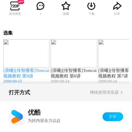
超清画质
收藏
下载
分享
1
选集
1
34:14
16:28
t
[浪曦][传智播客]Tomcat
[浪曦][传智播客]Tomcat
[浪曦][传智播客]T
视频教程 第9讲
视频教程 第8讲
视频教程 第7讲
2009-09-25
2009-09-24
2009-09-24
打开方式
继续使用浏览器
Copyright©
2026
优酷 youku.com
版权所有
京ICP备06050721号-1
优酷
打开
为好内容全力以赴