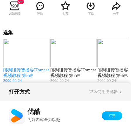
超清画质
评论
收藏
下载
分享
选集
4
16:28
17:09
t
[浪曦][传智播客]Tomcat
[浪曦][传智播客]Tomcat
[浪曦][传智播客]T
视频教程 第8讲
视频教程 第7讲
视频教程 第6讲.
2009-09-24
2009-09-24
2009-09-24
打开方式
继续使用浏览器
Copyright©
2026
优酷 youku.com
版权所有
京ICP备06050721号-1
优酷
打开
为好内容全力以赴