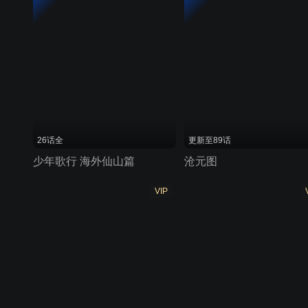
26话全
更新至89话
少年歌行 海外仙山篇
沧元图
VIP