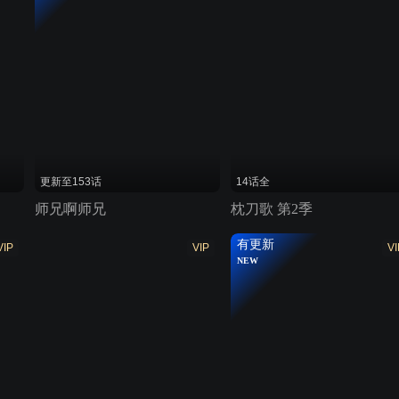
更新至153话
14话全
师兄啊师兄
枕刀歌 第2季
有更新
VIP
VIP
VI
NEW