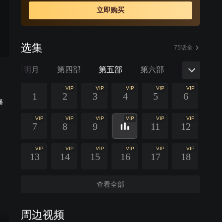
立即购买
选集
75话全
新秦时明月
第四部
第五部
第六部
第一部重制
VIP
VIP
VIP
VIP
VIP
1
2
3
4
5
6
播
VIP
VIP
VIP
VIP
VIP
VIP
7
8
9
11
12
VIP
VIP
VIP
VIP
VIP
VIP
13
14
15
16
17
18
查看全部
周边视频