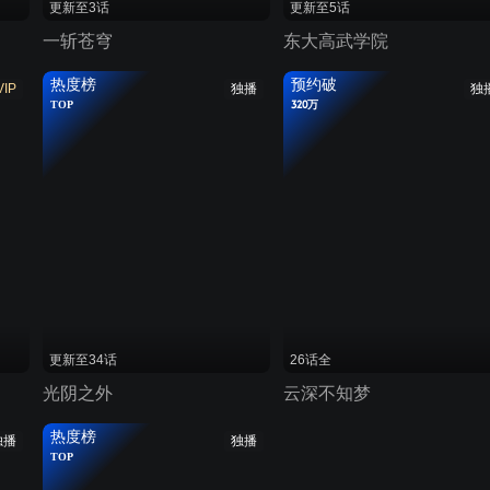
更新至3话
更新至5话
一斩苍穹
东大高武学院
热度榜
预约破
VIP
独播
独
TOP
320万
更新至34话
26话全
光阴之外
云深不知梦
热度榜
独播
独播
TOP