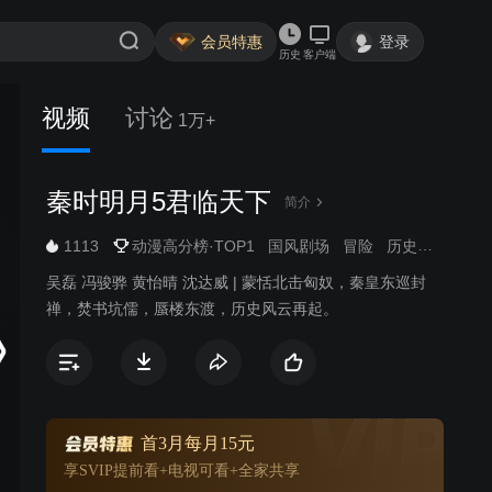
会员特惠
登录
历史
客户端
视频
讨论
1万+
秦时明月5君临天下
简介
1113
动漫高分榜·TOP1
国风剧场
冒险
历史
剧情
吴磊 冯骏骅 黄怡晴 沈达威 | 蒙恬北击匈奴，秦皇东巡封
禅，焚书坑儒，蜃楼东渡，历史风云再起。
首3月每月15元
享SVIP提前看+电视可看+全家共享