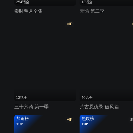
254话全
13话全
秦时明月全集
天谕 第二季
VIP
13话全
40话全
三十六骑 第一季
荒古恩仇录·破风篇
加追榜
热度榜
VIP
TOP
TOP