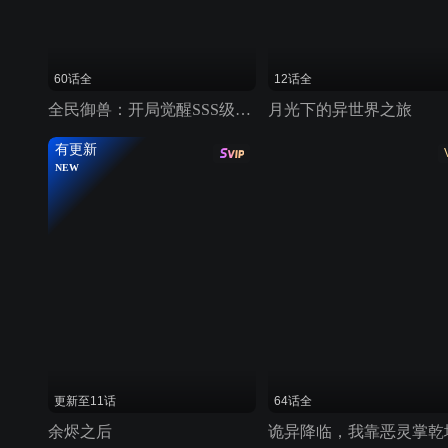
60话全
12话全
全民御兽：开局觉醒SSS级天赋
月光下的异世界之旅
有更新
NEW
更新至11话
64话全
余烬之后
诡异降临，我靠恶灵掌乾