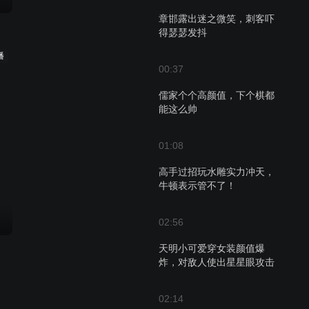
章邯露出迷之微笑，刺客吓
得瑟瑟发抖
播
00:37
儒家个个高颜值，下个棋都
能这么帅
01:08
高手过招玩水雕实力冲天，
牛顿表示管不了！
02:56
天明小可爱穿女装颜值爆
炸，对敌人使出星星眼攻击
02:14