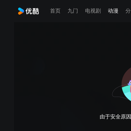
首页
九门
电视剧
动漫
分
由于安全原