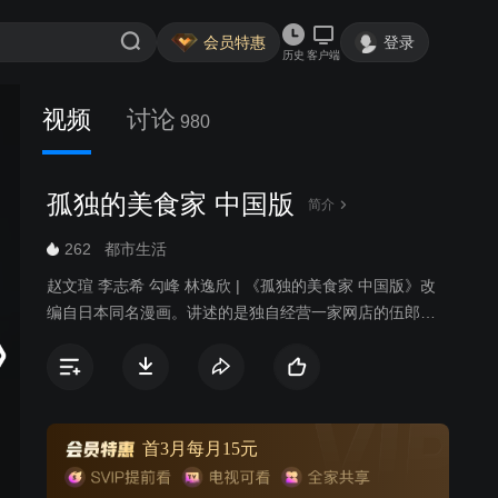
会员特惠
登录
历史
客户端
视频
讨论
980
孤独的美食家 中国版
简介
262
都市生活
赵文瑄 李志希 勾峰 林逸欣 | 《孤独的美食家 中国版》改
编自日本同名漫画。讲述的是独自经营一家网店的伍郎，
为满足客人需求每天穿梭于城市之中。他喜欢一个人独
行，却总是不经意间踏入陌生人的故事。他每天最大的乐
趣便是在工作之后独自寻觅美食。在平淡的工作和生活
里，他遇到许多的客人，一幕幕的人生百态于眼前展开、
收起、珍藏。如同每次工作后独自享用的美食，这些人事
首3月每月15元
与美味，简单平凡，却蕴藏着咀嚼不完的层层滋味。