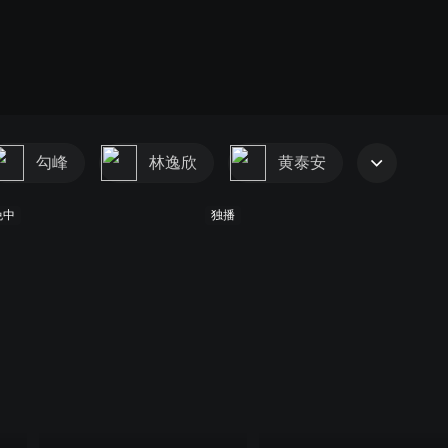
勾峰
林逸欣
黄泰安
免中
独播