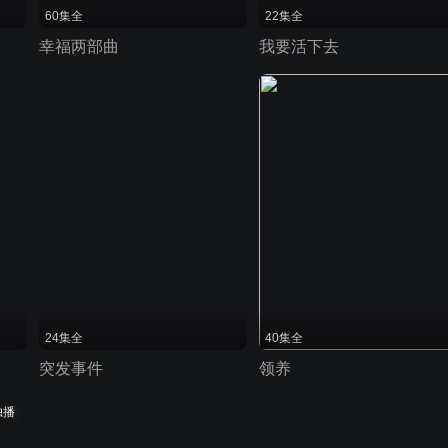
60集全
22集全
幸福两部曲
我要活下去
24集全
40集全
突发事件
领养
独播