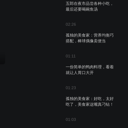
五郎在夜市品尝各种小吃，
最后还要喝碗鱼汤
02:26
孤独的美食家：营养均衡巧
搭配，棒球偶像卖便当
01:11
一份简单的鸭肉料理，看着
就让人胃口大开
01:23
孤独的美食家：好吃，太好
吃了，美食家这嘴真刁钻！
01:03