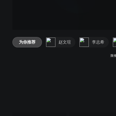
为你推荐
赵文瑄
李志希
限