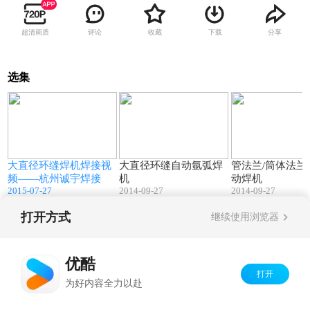
超清画质
评论
收藏
下载
分享
选集
6
00:33
00:59
宇
大直径环缝焊机焊接视
大直径环缝自动氩弧焊
管法兰/筒体法兰
频——杭州诚宇焊接
机
动焊机
2015-07-27
2014-09-27
2014-09-27
打开方式
继续使用浏览器
Copyright©
2026
优酷 youku.com
版权所有
京ICP备06050721号-1
优酷
打开
为好内容全力以赴