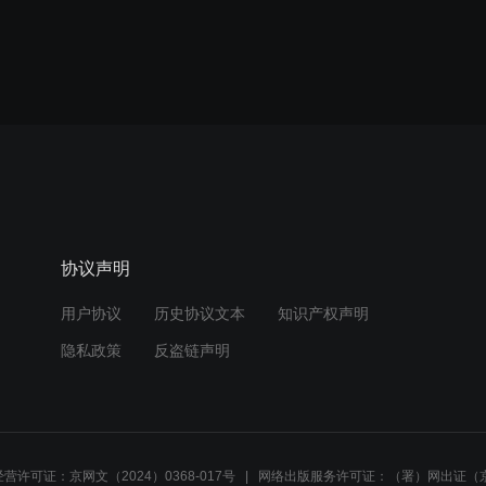
协议声明
用户协议
历史协议文本
知识产权声明
隐私政策
反盗链声明
营许可证：京网文（2024）0368-017号
网络出版服务许可证：（署）网出证（京