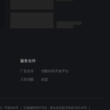
服务合作
广告合作
优酷内容开放平台
入驻优酷
娱盘
）字第266号
出版物经营许可证：新出发京批字第直150118号