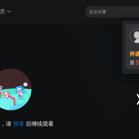
类
3
首
因，请
登录
后继续观看