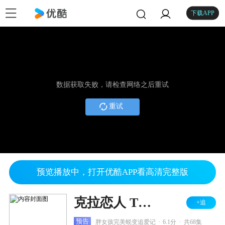
下载APP
数据获取失败，请检查网络之后重试
重试
预览播放中，打开优酷APP看高清完整版
克拉恋人 TV版
+追
.
.
预告
胖女孩完美蜕变追爱记
6.1分
共68集