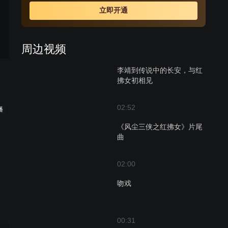
人大肆杀戮。并命令阴世师用活人残忍的练制刀枪不入，
立即开通
力大无穷的杀人机器——战奴。一时间，朝廷内外血雨腥
风，动荡不堪。
周边视频
李靖到传说中的长安，与红
拂女初相见
02:52
播
《风尘三侠之红拂女》片尾
曲
02:00
吻戏
00:31