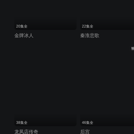
20集全
22集全
金牌冰人
秦淮悲歌
38集全
46集全
龙凤店传奇
后宫