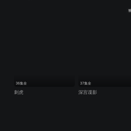
36集全
37集全
刺虎
深宫谍影