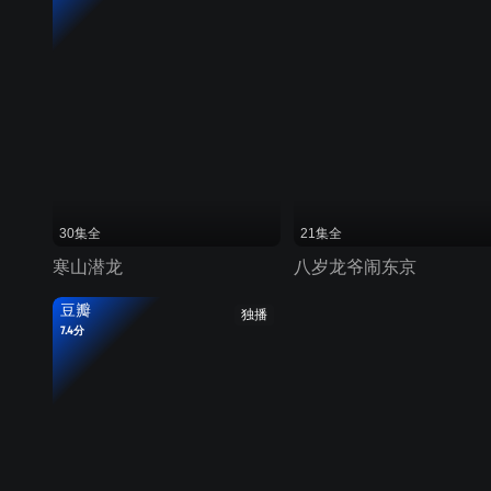
30集全
21集全
寒山潜龙
八岁龙爷闹东京
豆瓣
独播
7.4分