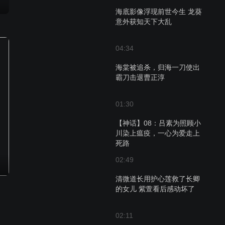
海底影像浮现前世今生 龙葵
意外获知天下大乱
04:34
海棠被追杀，归海一刀使出
霸刀击退曹正淳
01:30
【神话】08：吕素为照顾小
川染上瘟疫，一心为爱走上
死路
02:49
清微道长用护心莲救了长卿
的女儿 紫萱看后感动坏了
02:11