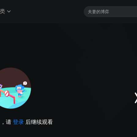
类
因，请
登录
后继续观看