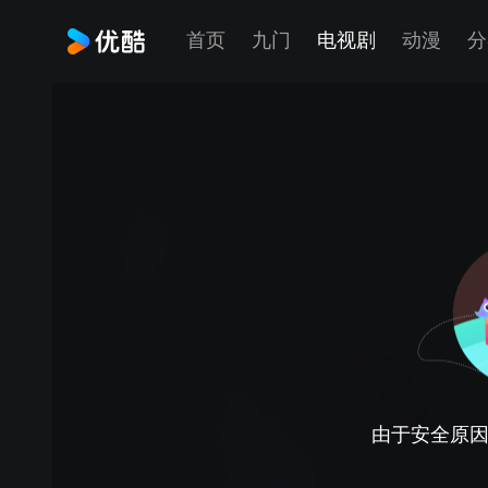
首页
九门
电视剧
动漫
分
由于安全原