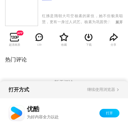
红拂是隋朝大司空杨素的家伎，她不但貌美聪
慧，更有一身过人武艺。杨素为巩固势力，在自
展开
己的司空府地下，建造了一座神秘地下城。杀手
之王独孤城是他的义子，也是负责管理这座地下
城的人。红拂父母亲被杀后，独孤城将幼小的红
超清画质
收藏
下载
分享
139
拂带回地下城，并且教她武艺，使她成为地宫暗
人。红拂逐渐长大，她所有的少女情怀都寄托在
独孤城身上。然而夺去她童贞的却是杨素。杨素
热门评论
把持朝纲，一手遮天，为了铲除异己，他训练暗
人大肆杀戮。并命令阴世师用活人残忍的练制刀
枪不入，力大无穷的杀人机器——战奴。一时
间，朝廷内外血雨腥风，动荡不堪。
暂无评论
打开方式
继续使用浏览器
Copyright©
2026
优酷 youku.com
版权所有
优酷
京ICP备06050721号-1
打开
为好内容全力以赴