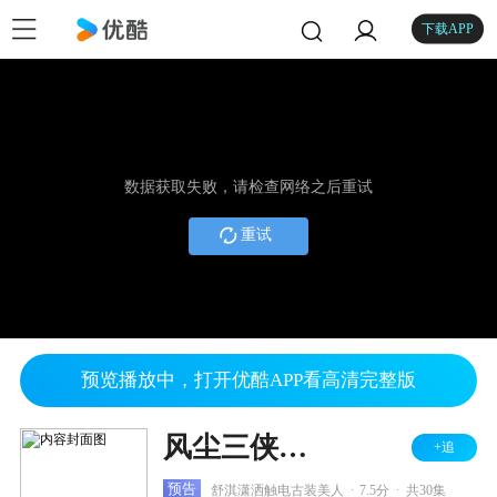
下载APP
数据获取失败，请检查网络之后重试
重试
预览播放中，打开优酷APP看高清完整版
风尘三侠之红拂女
+追
.
.
预告
舒淇潇洒触电古装美人
7.5分
共30集