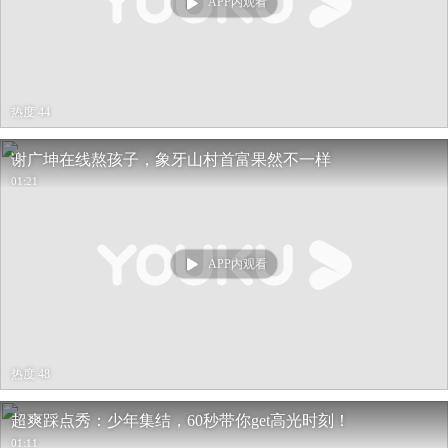
APP内观看
热度 44
谢广坤在线熬孩子，象牙山村首富果然不一样
01:21
APP内观看
热度 48
超爽踩点秀：少年集结，60秒带你get高光时刻！
01:11