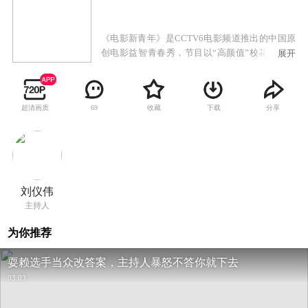
《电影新青年》是CCTV6电影频道推出的中国原
创电影益智青春秀，节目以“高颜值”校花和高智
展开
商学神同台比拼为特色，户外闯关与室内答题的
有机结合更让节目寓教于乐，内容丰富。
超清画质
收藏
下载
分享
69
刘仪伟
主持人
为你推荐
耍赖选手当众改答案，主持人暴怒不答你就下去
03:03