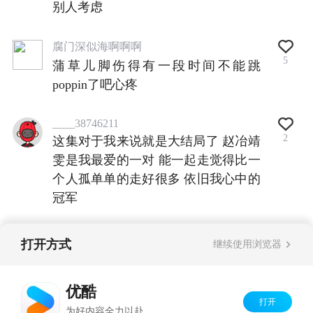
别人考虑
腐门深似海啊啊啊
5
蒲草儿脚伤得有一段时间不能跳
poppin了吧心疼
____38746211
2
这集对于我来说就是大结局了 赵冶靖
雯是我最爱的一对 能一起走觉得比一
个人孤单单的走好很多 依旧我心中的
冠军
打开方式
继续使用浏览器
查看全部评论
优酷
打开
Copyright©
2026
优酷 youku.com
版权所有
为好内容全力以赴