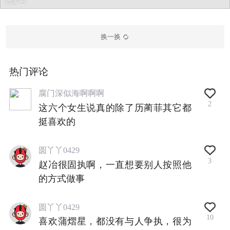
热度 48
换一换
热门评论
腐门深似海啊啊啊
2
这六个女生说真的除了历蔺菲其它都
挺喜欢的
圆丫丫0429
3
赵冶很固执啊，一直想要别人按照他
的方式做事
圆丫丫0429
10
喜欢蒲熠星，都没有与人争执，很为