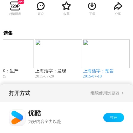
超清画质
评论
收藏
下载
分享
选集
04:37
06:24
02:21
活字：生产
上海活字：发现
上海活字：预告
7-25
2015-07-20
2015-07-18
打开方式
继续使用浏览器
Copyright©
2026
优酷 youku.com
版权所有
京ICP备06050721号-1
优酷
打开
为好内容全力以赴