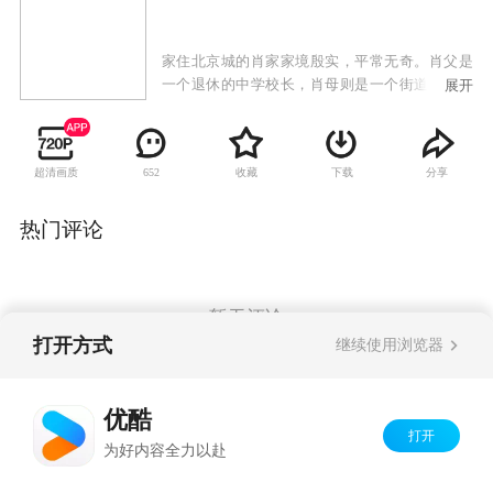
家住北京城的肖家家境殷实，平常无奇。肖父是
一个退休的中学校长，肖母则是一个街道上爱咋
展开
呼的老太太。老两口的生活平淡，悠闲自在，儿
女们也多有出息，为邻里羡慕。不过，随着大女
儿肖云楚从国外归来，麻烦也接踵而至。云楚七
超清画质
收藏
下载
分享
652
年前迷恋上一个意大利的画家，为此不惜抛弃家
人和男友。如今她带着心中的创伤和一个四岁大
的小男孩雅各布回到家中。肖老太本来就对云楚
热门评论
当年的做法不以为然，如今又和这个金发碧眼的
外孙冲突不断。一波未平，又起一波。在韩国工
作的儿子云天打电话来，说要娶一个韩国姑娘；
小女儿云舒则吵吵嚷嚷要出国留学。一向保守的
暂无评论
肖老太怎么也想不通，为什么子女们非要和外国
打开方式
继续使用浏览器
扯上关系，这一切都令她头痛不已……
Copyright©
2026
优酷 youku.com
版权所有
优酷
京ICP备06050721号-1
打开
为好内容全力以赴