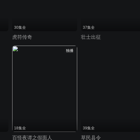
30集全
37集全
虎符传奇
壮士出征
独播
18集全
39集全
百怪夜谭之假面人
草民县令