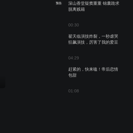
深山香堂疑窦重重 锦囊跪求
预告
脱离贱籍
00:30
翟天临演技炸裂，一秒虐哭
狂飙演技，厉害了我的爱豆
04:29
赶紧的，快来嗑！帝后恋情
包甜
01:08
嘴炮王者赵不尤在线怼人，
不服来战！
01:04