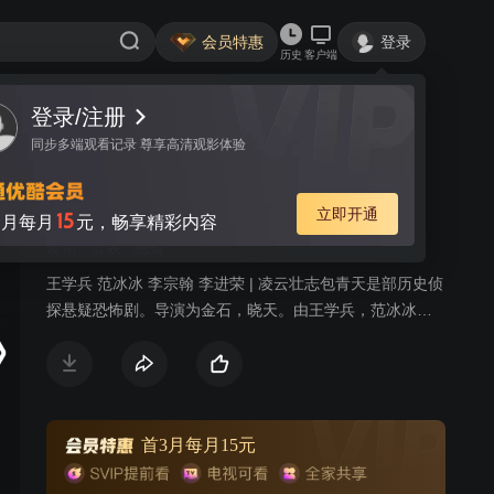
会员特惠
登录
历史
客户端
登录/注册
视频
讨论
52
同步多端观看记录 尊享高清观影体验
凌云壮志包青天
简介
立即开通
15
月每月
元，畅享精彩内容
爱情
古装
悬疑
王学兵 范冰冰 李宗翰 李进荣 | 凌云壮志包青天是部历史侦
探悬疑恐怖剧。导演为金石，晓天。由王学兵，范冰冰等
人主演。本片生动、悬疑，恐怖、有趣，为不可多得的好
片。剧中有王学兵饰演的包拯与各大反派的斗智斗勇，有
扑朔迷离的悬疑剧情，还有他于女主角傲雪的爱情。
首3月每月15元