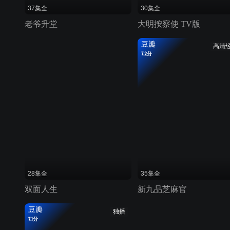
37集全
30集全
老爷升堂
大明按察使 TV版
豆瓣
高清
7.2分
28集全
35集全
双面人生
新九品芝麻官
豆瓣
独播
7.1分