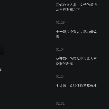
高燃台词大赏，女子的贞洁
从不在罗裙之下
01:29
十一娘是个狠人，武力值爆
表！
01:04
林藩口中的楚磊竟是杀人不
眨眼的恶魔
典
01:24
中计啦！铁铉使诈惹怒朱棣
02:51