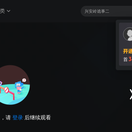
类
3
首
因，请
登录
后继续观看