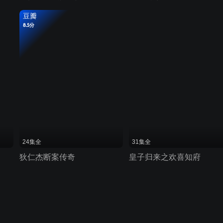
豆瓣
8.5分
24集全
31集全
狄仁杰断案传奇
皇子归来之欢喜知府