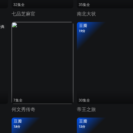
32集全
35集全
七品芝麻官
南北大状
豆瓣
经典
7.9分
7集全
30集全
何文秀传奇
帝王之旅
豆瓣
豆瓣
7.8分
7.5分