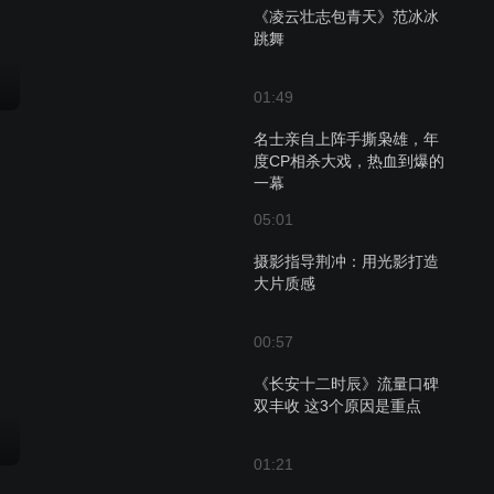
《凌云壮志包青天》范冰冰
跳舞
01:49
名士亲自上阵手撕枭雄，年
度CP相杀大戏，热血到爆的
一幕
05:01
摄影指导荆冲：用光影打造
大片质感
00:57
《长安十二时辰》流量口碑
双丰收 这3个原因是重点
01:21