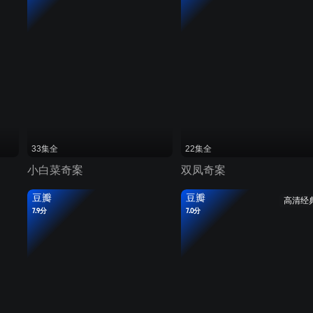
33集全
22集全
小白菜奇案
双凤奇案
豆瓣
豆瓣
高清经
7.9分
7.0分