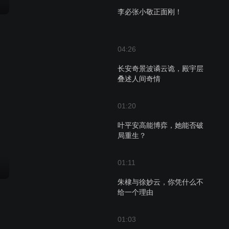
李必张小敬正面刚！
04:26
长安奇景波谲云诡，殿宇层
叠述人间奇情
01:20
叶平安高能博弈，她能否破
局重生？
01:11
朱棣与徐妙云，你凭什么不
给一个理由
01:03