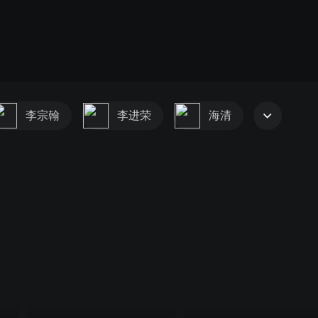
李宗翰
李进荣
海清